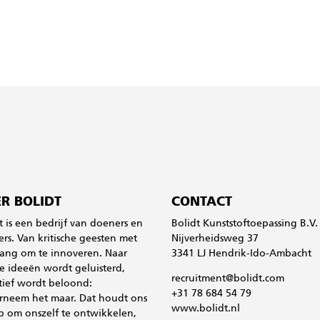
R BOLIDT
CONTACT
t is een bedrijf van doeners en
Bolidt Kunststoftoepassing B.V.
rs. Van kritische geesten met
Nijverheidsweg 37
ang om te innoveren. Naar
3341 LJ Hendrik-Ido-Ambacht
 ideeën wordt geluisterd,
recruitment@bolidt.com
atief wordt beloond:
+31 78 684 54 79
rneem het maar. Dat houdt ons
www.bolidt.nl
p om onszelf te ontwikkelen,