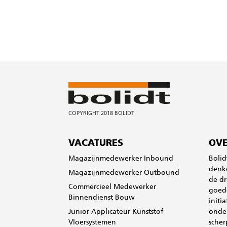
VACATURES
OVE
Magazijnmedewerker Inbound
Bolid
denke
Magazijnmedewerker Outbound
de dr
Commercieel Medewerker
goede
Binnendienst Bouw
initi
Junior Applicateur Kunststof
onde
Vloersystemen
scher