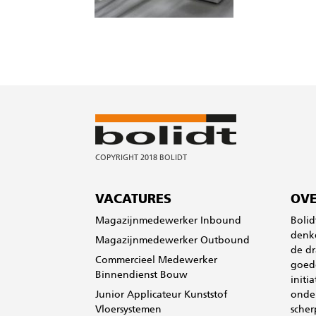
VACATURES
OVE
Magazijnmedewerker Inbound
Bolid
denke
Magazijnmedewerker Outbound
de dr
Commercieel Medewerker
goede
Binnendienst Bouw
initi
Junior Applicateur Kunststof
onde
Vloersystemen
scher