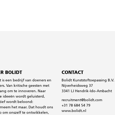
R BOLIDT
CONTACT
t is een bedrijf van doeners en
Bolidt Kunststoftoepassing B.V.
rs. Van kritische geesten met
Nijverheidsweg 37
ang om te innoveren. Naar
3341 LJ Hendrik-Ido-Ambacht
 ideeën wordt geluisterd,
recruitment@bolidt.com
atief wordt beloond:
+31 78 684 54 79
rneem het maar. Dat houdt ons
www.bolidt.nl
p om onszelf te ontwikkelen,